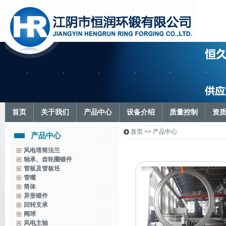
首页
关于我们
产品中心
设备介绍
质量控制
资
首页
>> 产品中心
产品中心
风电塔筒法兰
轴承、齿轮圈锻件
管板及管板坯
管嘴
筒体
异形锻件
回转支承
阀球
风电主轴